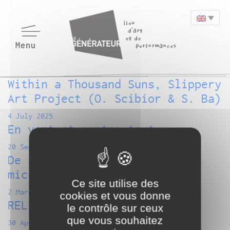
Within a Thousand Suns, Slippery
Art Project (O. Scibior & S. Ba)
4 July 2025
En vert et contre tout
20 September 2023
De la performance à la
microperformativité
Ce site utilise des
2 March 2023
cookies et vous donne
RELIEFS Cassenti
le contrôle sur ceux
que vous souhaitez
30 April 2018