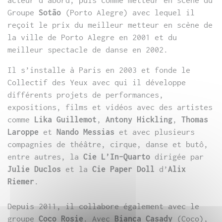
acteur d’abord, puis comme metteur en scène du
Groupe
Sotão
(Porto Alegre) avec lequel il
reçoit le prix du meilleur metteur en scène de
la ville de Porto Alegre en 2001 et du
meilleur spectacle de danse en 2002.
Il s’installe à Paris en 2003 et fonde le
Collectif des Yeux avec qui il développe
différents projets de performances,
expositions, films et vidéos avec des artistes
comme
Lika Guillemot
,
Antony Hickling
,
Thomas
Laroppe
et
Nando Messias
et avec plusieurs
compagnies de théâtre, cirque, danse et butô,
entre autres, la
Cie L’In-Quarto
dirigée par
Julie Duclos
et la
Cie Paper Doll
d’
Alix
Riemer
.
Depuis 2011, il collabore également avec le
groupe
Coco Rosie
. Avec
Bianca Casady
(Coco),