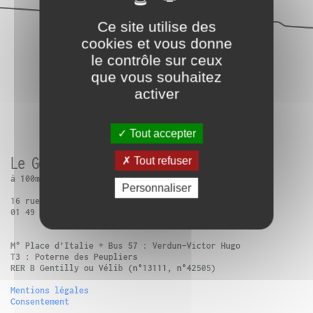
Ce site utilise des
cookies et vous donne
le contrôle sur ceux
que vous souhaitez
activer
Tout accepter
Le Générateur
Tout refuser
à 100m de Paris 13ème
Personnaliser
16 rue Charles Frérot | 94250 Gentilly
01 49 86 99 14
M° Place d’Italie + Bus 57 : Verdun-Victor Hugo
T3 : Poterne des Peupliers
RER B Gentilly ou Vélib (n°13111, n°42505)
Mentions légales
Consentement