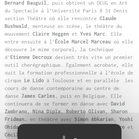
Bernard Bauguil
, puis obtient un DEUG en Art
du Spectacle à l’Université Paris 8 St Denis
section Théâtre où elle rencontre
Claude
Bushwald
, menteuse en scène, le théâtre du
mouvement
Claire Heggen
et
Yves Marc
. Elle
entre ensuite à l’
École Marcel Marceau
où elle
découvre le mime corporel, la technique
d’
Etienne Decroux
devient très vite un premier
outil chorégraphique. Également acrobate, elle
suit la formation professionnelle à l’école de
cirque
Le Lido
à Toulouse et en parallèle les
cours de danse contemporaine au centre de
danse
James Carles
, puis en Belgique. Elle
continuera de se former en danse avec
David
Zambrano
,
Nina Dipla
,
Roberto Olivan
,
Sharon
Fridman
… en théâtre avec
Simon Abkarian
,
Yoshi
Ohida
, en improvisation avec
Joëlle Léandre
et
Cécile Loyer
et en chant avec
David