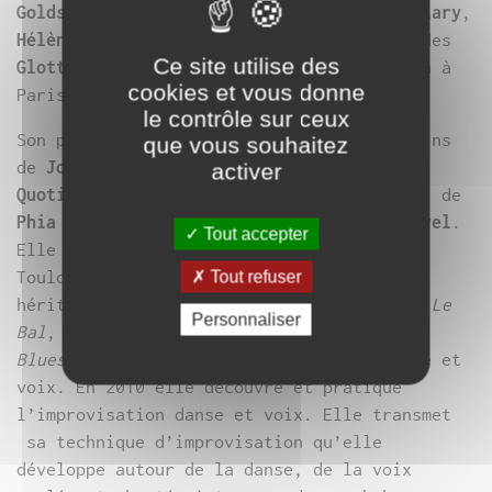
Goldsworthy
(Roy Hart Theater),
Beñat Achiary
,
Hélène Sage
,
Elise Dabrowski
, et l’école des
Ce site utilise des
Glottes Trotters
direction
Martina Catella
à
cookies et vous donne
Paris.
le contrôle sur ceux
Son parcours d’interprète croise les chemins
que vous souhaitez
de
Joëlle Bouvier
, du
Collectif l’Art
activer
Quotidien
, de
Josef Nadj
, d’
Aurélien Bory
, de
Phia Ménard
, de
Lali Ayguadé
, de
Baro D’Evel
.
Tout accepter
Elle crée la
Cie Body ! Don’t Cry
basée à
Toulouse. Elle entame un chantier sur son
Tout refuser
héritage de féminité à travers trois soli
Le
Personnaliser
Bal
,
Tragôdia ou Thésée-moi !
et
Marie
Blues
création 2023 où s’entremêlent danse et
voix. En 2010 elle découvre et pratique
l’improvisation danse et voix. Elle transmet
sa technique d’improvisation qu’elle
développe autour de la danse, de la voix