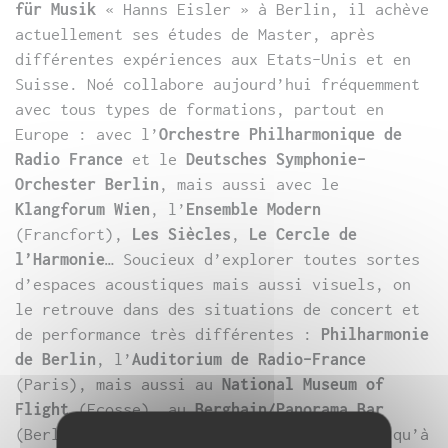
für Musik
« Hanns Eisler » à Berlin, il achève
actuellement ses études de Master, après
différentes expériences aux Etats-Unis et en
Suisse. Noé collabore aujourd’hui fréquemment
avec tous types de formations, partout en
Europe : avec l’
Orchestre Philharmonique de
Radio France
et le
Deutsches Symphonie-
Orchester Berlin
, mais aussi avec le
Klangforum Wien
, l’
Ensemble Modern
(Francfort),
Les Siècles
,
Le Cercle de
l’Harmonie
… Soucieux d’explorer toutes sortes
d’espaces acoustiques mais aussi visuels, on
le retrouve dans des situations de concert et
de performance très différentes :
Philharmonie
de Berlin
, l’
Auditorium de Radio-France
(Paris), mais aussi au
National Museum of
Flight
(Ecosse), au
Berghain/Panorama Bar
(Berlin), et à São Paulo au Brésil autant qu’à