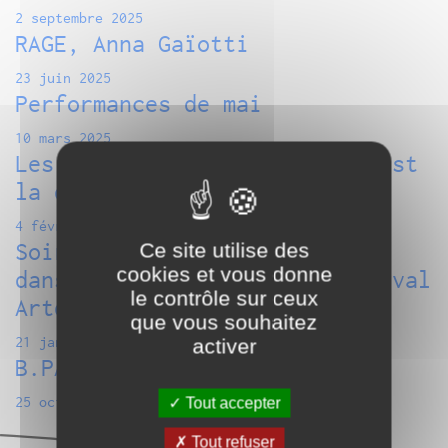
2 septembre 2025
RAGE, Anna Gaïotti
23 juin 2025
Performances de mai
10 mars 2025
Les Labos du G#1 : Radicale est
la douceur
4 février 2025
Soirée partagée : Biennale de
Ce site utilise des
cookies et vous donne
danse du Val-de-Marne & Festival
le contrôle sur ceux
Artdanthé 2025
que vous souhaitez
21 janvier 2025
activer
B.PAINTED SHOW au CWB
25 octobre 2024
Tout accepter
Tout refuser