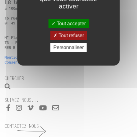
Le Générateur
activer
à 100m de Paris 13ème
16 rue Charles Frérot | 94250 Gentilly
01 49 86 99 14
Tout accepter
Tout refuser
M° Place d’Italie + Bus 57 : Verdun-Victor Hugo
T3 : Poterne des Peupliers
Personnaliser
RER B Gentilly ou Vélib (n°13111, n°42505)
Mentions légales
Consentement
CHERCHER
SUIVEZ-NOUS...
CONTACTEZ-NOUS