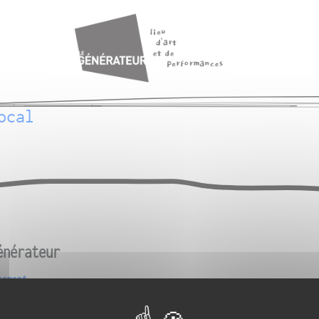
ocal
énérateur
tement