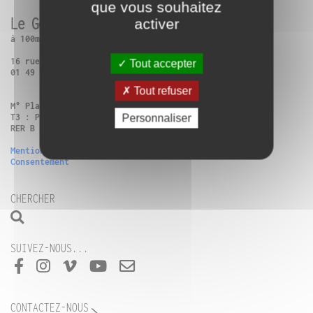
que vous souhaitez
Le Générateur
activer
à 100m de Paris 13ème
16 rue Charles Frérot | 94250 Gentilly
Tout accepter
01 49 86 99 14
Tout refuser
M° Place d’Italie + Bus 57 : Verdun-Victor Hugo
T3 : Poterne des Peupliers
Personnaliser
RER B Gentilly ou Vélib (n°13111, n°42505)
Mentions légales
Consentement
CHERCHER
SUIVEZ-NOUS...
CONTACTEZ-NOUS