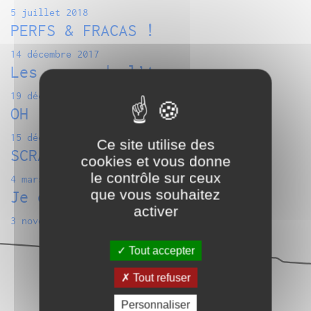
5 juillet 2018
PERFS & FRACAS !
14 décembre 2017
Les camps de l’Amor
19 décembre 2014
OH !
15 décembre 2014
Ce site utilise des
SCRAP – Etape 1
cookies et vous donne
le contrôle sur ceux
4 mars 2014
que vous souhaitez
Je deviens Jimi Hendrix
activer
3 novembre 2012
Tout accepter
Tout refuser
Personnaliser