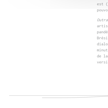
est (
pouvo
Outra
arti
pandé
Brés
dialo
minut
de la
versi