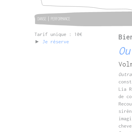
DANSE
PERFORMANCE
Tarif unique : 10€
Bie
►
Je réserve
Ou
Vol
Outra
const
Lia 
de co
Recou
sirèn
imagi
cheve