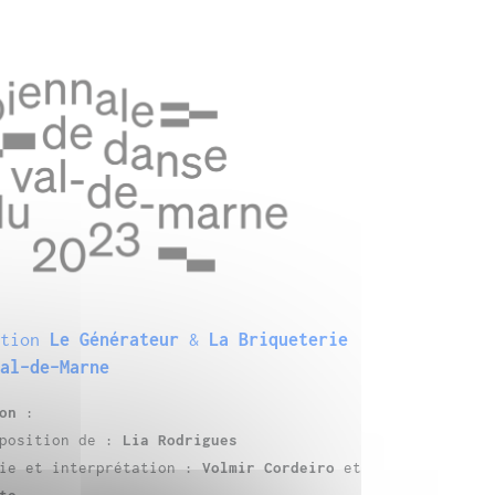
ation
Le Générateur
&
La Briqueterie
Val-de-Marne
on
:
oposition de :
Lia Rodrigues
hie et interprétation :
Volmir Cordeiro
et
to