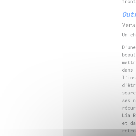
front
Out
Vers
Un ch
D’une
beaut
mettr
dans 
l’ins
d’êtr
sour
ses n
récur
Lia R
et da
retro