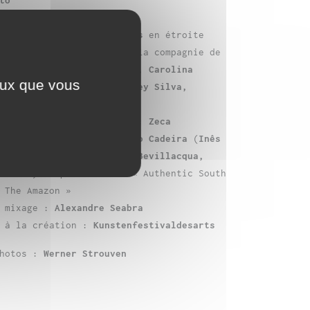
écieux :
Bruno Pace
n du projet :
Lia Rodrigues
en étroite
ion avec les artistes de la compagnie de
alia Lima, Leonardo Nunes, Carolina
ceux que vous
alentina Fittipaldi, Andrey Silva,
ma et Ricardo Xavier
ginale créée et jouée par :
Zeca
, Henk Zwart, Mendel, Grupo Cadeira
(
Inês
 Jorge Potyguara, Miguel Bevillacqua,
abello
) et pièces du CD « Authentic South
 The Amazon »
t mixage :
Alexandre Seabra
n à la création :
Kunstenfestivaldesarts
Photos :
Werner Strouven