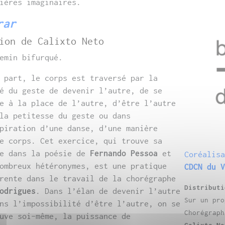
ières imaginaires.
rar
ion de Calixto Neto
emin bifurqué.
 part, le corps est traversé par la
é du geste de devenir l’autre, de se
e à la place de l’autre, d’être l’autre
la petitesse du geste ou dans
piration d’une danse, d’une manière
e corps. Cet exercice, qui trouve sa
ce dans la poésie de
Fernando Pessoa
et
Coréalis
ombreux hétéronymes, est une pratique
CDCN du 
rente dans le travail de la chorégraphe
Distributi
odrigues
. Dans l’élan de devenir l’autre
Sur un pr
ns l’impossibilité d’être l’autre, on se
Chorégrap
uve soi-même, la puissance de
Calixto Ne