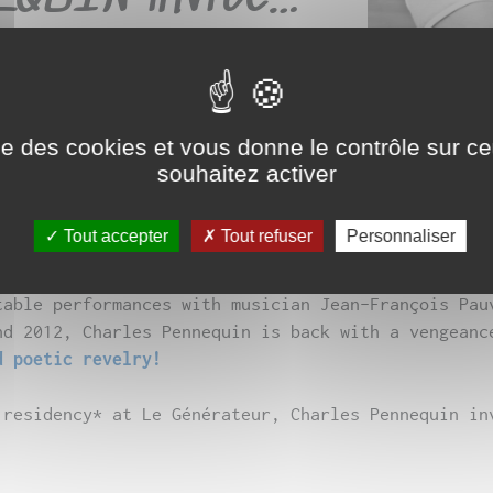
 8€ / Pass pour le 2 jours à 14€.
ise des cookies et vous donne le contrôle sur 
souhaitez activer
Tout accepter
Tout refuser
Personnaliser
table performances with musician Jean-François Pau
nd 2012, Charles Pennequin is back with a vengean
d poetic revelry!
 residency* at Le Générateur, Charles Pennequin in