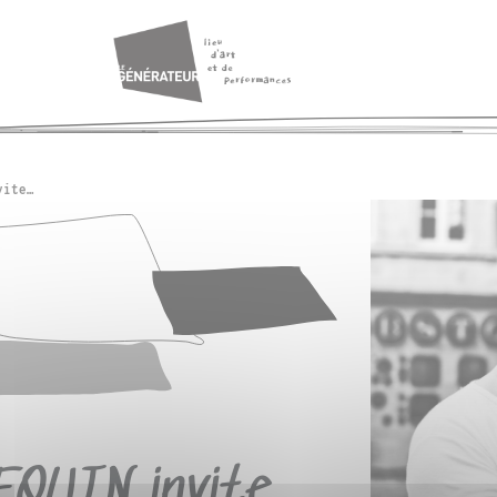
vite…
EQUIN invite…