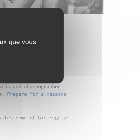
ceux que vous
vros and choreographer
ce.
Prepare for a massive
vites some of his regular