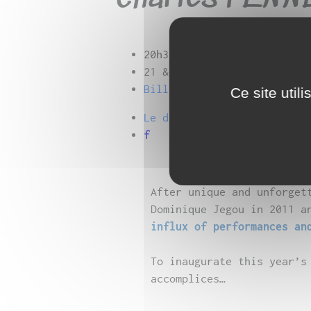
20h30
21 & 22 mars : TP 12€ / TR
Billetterie en ligne
Ce site util
Le dépliant
f
After unique and unforget
Dominique Jegou in 2011 a
influx of performances an
To inaugurate this year’s
accomplices…