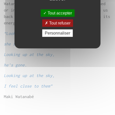
Watanabé draws us into another body; stunned
or in motion, the body she points to sends us
Tout accepter
back to our most distant origins and draws its
energy from the mists of time.
Tout refuser
Personnaliser
“Looking at the sky,
she smiles.
Looking up at the sky,
he’s gone.
Looking up at the sky,
I feel close to them”
Maki Watanabé