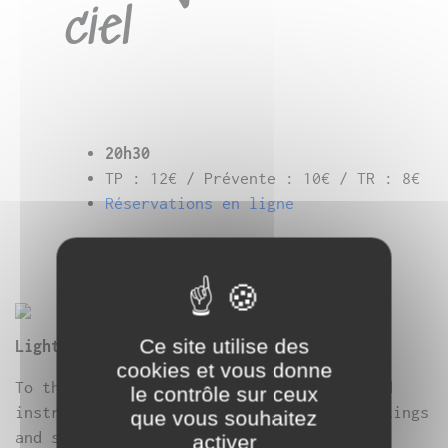
ciel
20h30
TP : 12€ / Prévente : 10€ / TR : 8€
Réservations en ligne
Ce site utilise des
Light design : Olivier Foy
cookies et vous donne
To the sound of Violaine Lochu’s voice and
le contrôle sur ceux
instruments, amid Bernard Bousquet’s paintings
que vous souhaitez
and sculptures that turn and turn, Maki
activer