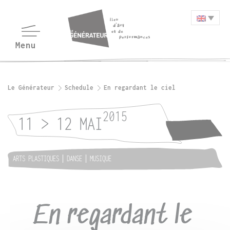
Le Générateur
Schedule
En regardant le ciel
2015
11 > 12 MAI
ARTS PLASTIQUES
DANSE
MUSIQUE
En regardant le