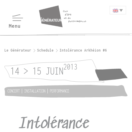
Le Générateur
Schedule
Intolérance Arkhéion #6
2013
14 > 15 JUIN
CONCERT
INSTALLATION
PERFORMANCE
Intolérance