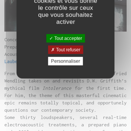
cookies et vous donne
le contrôle sur ceux
que vous souhaitez
activer
Tout accepter
Concert-installation by
Wilfried Wendling
Prepared piano:
Frédéric Blondy
Tout refuser
Acousmatic diffusion by MOTUS:
Vincent
Personnaliser
Laubeuf, Guillaume Contré
From sound and visual archives, Wilfried
Wendling takes on and revisits D.W. Griffith’s
mythical film
Intolerance
for the first time.
For him, the theme of this masterful cinematic
epic remains totally topical, and opportunely
questions our contemporary society.
Some thirty loudspeakers, several real-time
electroacoustic treatments, a prepared piano