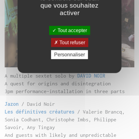
que vous souhaitez
activer
Tout accepter
Tout refuser
Personnaliser
A multiple sextet solo by
DAVID NOIR
A quest for origins and disintegration
3pm performance-installation in three parts
Jazon
/ David Noir
Les définitives créatures
/ Valerie Brancq,
Sonia Codhant, Christophe Imbs, Philippe
Savoir, Any Tingay
And guests with likely and unpredictable