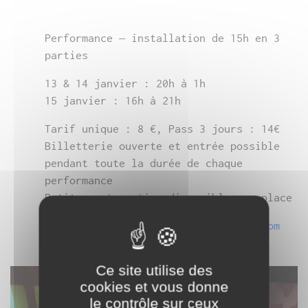
Performance – installation de 15h en 3
parties
13 & 14 janvier : 20h à 1h
15 janvier : 16h à 21h
Tarif unique : 8 €, Pass 3 jours : 14€
Billetterie ouverte et entrée possible
pendant toute la durée de chaque
performance
Petite restauration disponible sur place
RETOUR EN IMAGES SUR www.davidnoir.com
Ce site utilise des
cookies et vous donne
le contrôle sur ceux