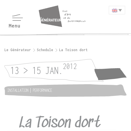
Le Générateur
Schedule
La Toison dort
2012
13 > 15 JAN.
INSTALLATION
PERFORMANCE
La Toison dort