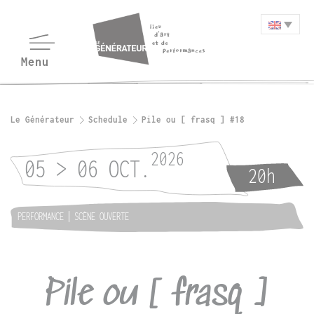
Le Générateur
Schedule
Pile ou [ frasq ] #18
2026
05 > 06 OCT.
20h
PERFORMANCE
SCÈNE OUVERTE
Pile ou [ frasq ]