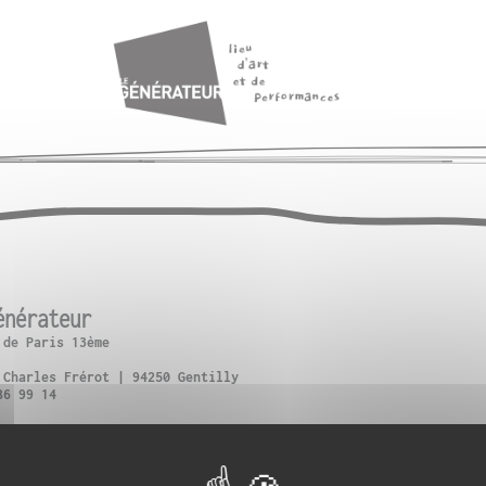
énérateur
 de Paris 13ème
 Charles Frérot | 94250 Gentilly
86 99 14
ce d’Italie + Bus 57 : Verdun-Victor Hugo
oterne des Peupliers
Gentilly ou Vélib (n°13111, n°42505)