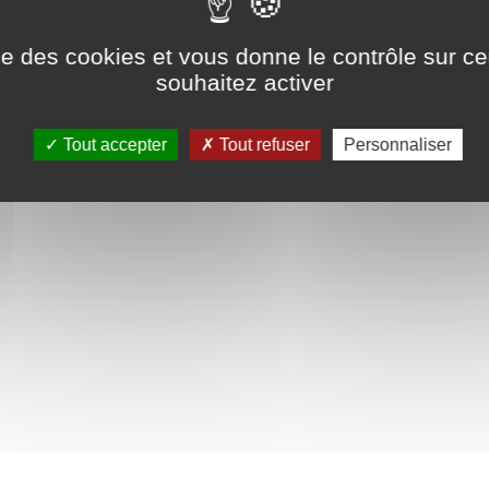
ns légales
tement
ise des cookies et vous donne le contrôle sur 
souhaitez activer
Tout accepter
Tout refuser
Personnaliser