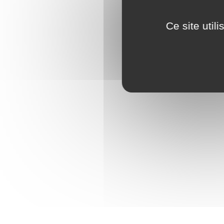
Mentio
Consen
Ce site util