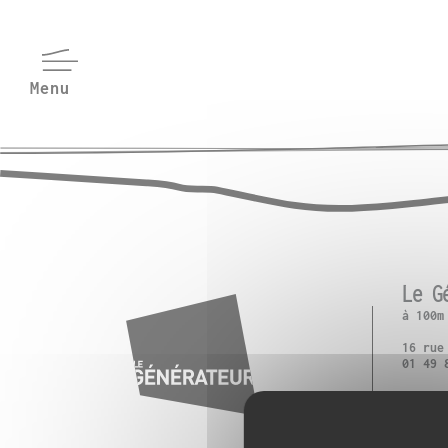
Le G
à 100m
16 rue
01 49 
M° Pla
T3 : P
RER B 