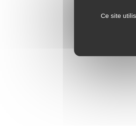
Mentio
Consen
Ce site util