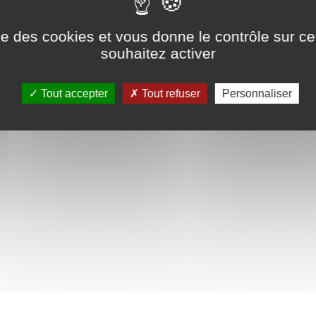
ns légales
tement
ise des cookies et vous donne le contrôle sur 
souhaitez activer
Tout accepter
Tout refuser
Personnaliser