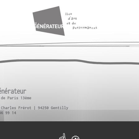
énérateur
 de Paris 13ème
 Charles Frérot | 94250 Gentilly
86 99 14
ce d’Italie + Bus 57 : Verdun-Victor Hugo
oterne des Peupliers
Gentilly ou Vélib (n°13111, n°42505)