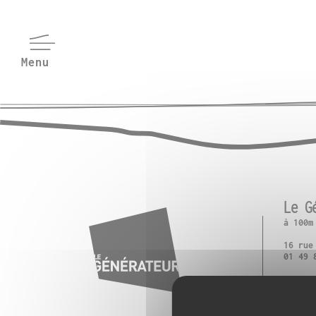
Le G
à 100m
16 rue
01 49 
M° Pla
T3 : P
RER B 