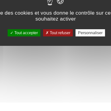
ns légales
tement
ise des cookies et vous donne le contrôle sur 
souhaitez activer
Tout accepter
Tout refuser
Personnaliser