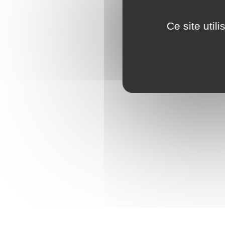
Mentio
Consen
Ce site util