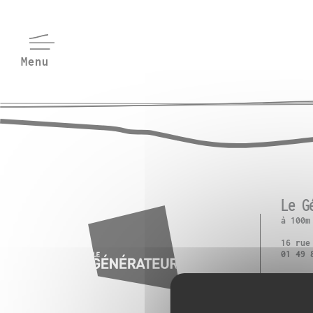
Le G
à 100m
16 rue
01 49 
M° Pla
T3 : P
RER B 