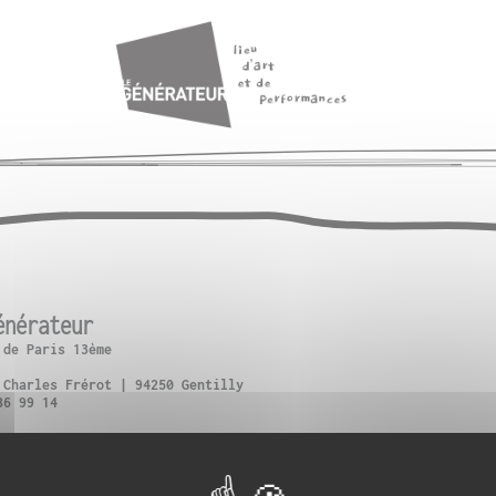
énérateur
 de Paris 13ème
 Charles Frérot | 94250 Gentilly
86 99 14
ce d’Italie + Bus 57 : Verdun-Victor Hugo
oterne des Peupliers
Gentilly ou Vélib (n°13111, n°42505)