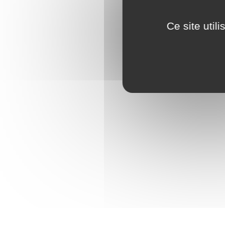
Mentio
Consen
Ce site util