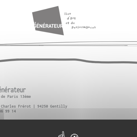
énérateur
 de Paris 13ème
 Charles Frérot | 94250 Gentilly
86 99 14
ce d’Italie + Bus 57 : Verdun-Victor Hugo
oterne des Peupliers
Gentilly ou Vélib (n°13111, n°42505)