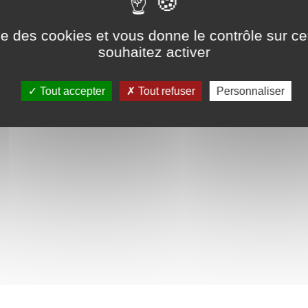
ns légales
tement
ise des cookies et vous donne le contrôle sur 
souhaitez activer
Tout accepter
Tout refuser
Personnaliser