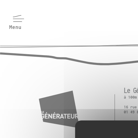
Le G
à 100m
16 rue
01 49 
M° Pla
T3 : P
RER B 