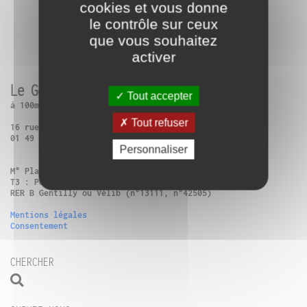
cookies et vous donne
le contrôle sur ceux
que vous souhaitez
activer
Le Générateur
Tout accepter
à 100m de Paris 13ème
Tout refuser
16 rue Charles Frérot | 94250 Gentilly
01 49 86 99 14
Personnaliser
M° Place d’Italie + Bus 57 : Verdun-Victor Hugo
T3 : Poterne des Peupliers
RER B Gentilly ou Vélib (n°13111, n°42505)
Mentions légales
Consentement
CHERCHER