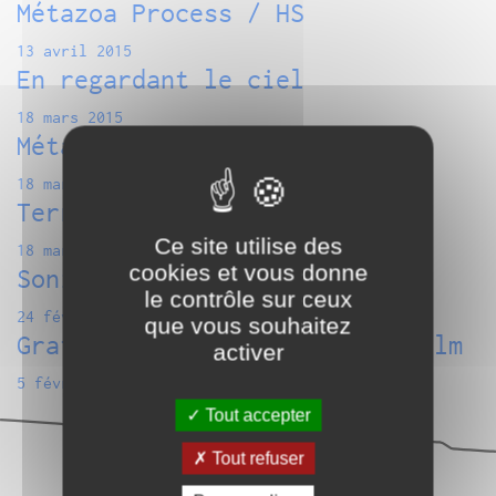
Métazoa Process / HS
13 avril 2015
En regardant le ciel
18 mars 2015
Métazoa Process / Exercitare
18 mars 2015
Terra Incognita
Ce site utilise des
18 mars 2015
cookies et vous donne
Sonic Protest
le contrôle sur ceux
24 février 2015
que vous souhaitez
Grateful Night : Musique & film
activer
5 février 2015
Tout accepter
Tout refuser