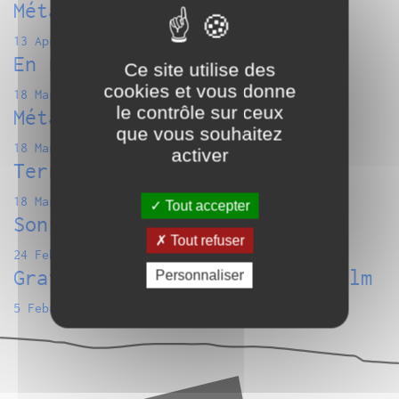
Métazoa Process / HS
13 April 2015
En regardant le ciel
Ce site utilise des
cookies et vous donne
18 March 2015
le contrôle sur ceux
Métazoa Process / Exercitare
que vous souhaitez
18 March 2015
activer
Terra Incognita
18 March 2015
Tout accepter
Sonic Protest
Tout refuser
24 February 2015
Grateful Night : Musique & film
Personnaliser
5 February 2015