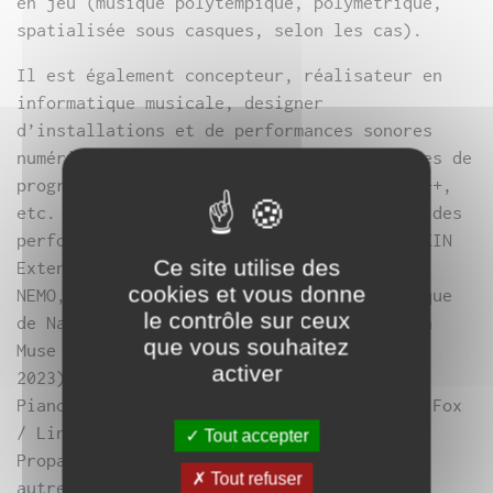
en jeu (musique polytempique, polymétrique,
spatialisée sous casques, selon les cas).
Il est également concepteur, réalisateur en
informatique musicale, designer
d’installations et de performances sonores
numériques, par sa connaissance de langages de
programmation tels que MaxMSP, Arduino, C++,
etc. Il est ainsi le concepteur numérique des
performances et installations FIXIN et FIXIN
Ce site utilise des
Extended de Sylvain Darrifourcq (Biennale
cookies et vous donne
NEMO, Scène nationale d’Orléans, Lieu Unique
le contrôle sur ceux
de Nantes, etc), Arc de Julien Desprez (La
que vous souhaitez
Muse en Circuit, création festival Musica,
activer
2023) et a collaboré aux créations
PianoMachine (Claudine Simon), MiMo (Rémi Fox
/ Linda Olah) ou encore Paysage de
Tout accepter
Propagations (Christian Sebille), entre
Tout refuser
autres.