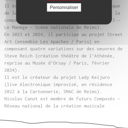
Il est le compositeur et conseiller numérique
Personnaliser
de la création chorégraphique, Big Bang de la
compagnie Cognitive Overload (création 2023 –
Le Manège – Scène nationale de Reims).
En 2023 et 2024, il participe au projet Street
Art (ensemble Les Apaches / Paris) en
composant quatre variations sur des oeuvres de
Steve Reich (création théâtre de l’Athénée,
reprise au Musée d’Orsay / Paris, février
2024).
Il est le créateur du projet Lady Keijuro
(live électronique improvisé, en résidence
2022 à la Cartonnerie, SMAC de Reims).
Nicolas Canot est membre de Futurs Composés –
Réseau national de la création musicale