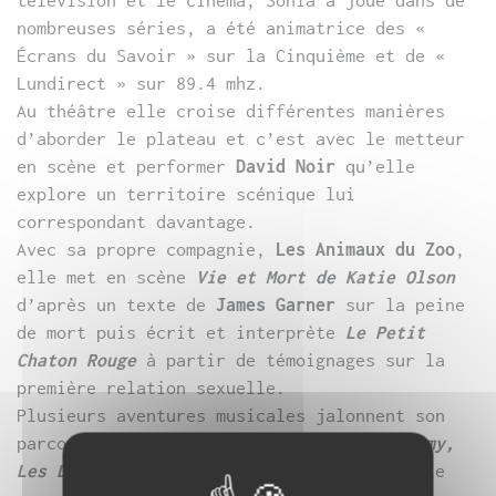
télévision et le cinéma, Sonia a joué dans de
nombreuses séries, a été animatrice des «
Écrans du Savoir » sur la Cinquième et de «
Lundirect » sur 89.4 mhz.
Au théâtre elle croise différentes manières
d’aborder le plateau et c’est avec le metteur
en scène et performer
David Noir
qu’elle
explore un territoire scénique lui
correspondant davantage.
Avec sa propre compagnie,
Les Animaux du Zoo
,
elle met en scène
Vie et Mort de Katie Olson
d’après un texte de
James Garner
sur la peine
de mort puis écrit et interprète
Le Petit
Chaton Rouge
à partir de témoignages sur la
première relation sexuelle.
Plusieurs aventures musicales jalonnent son
parcours multifacettes (
Ocelot, Class Enemy,
Les Lyriques Shakers
…) pour lesquelles elle