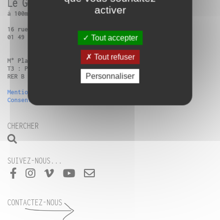
Le Générateur
activer
à 100m de Paris 13ème
16 rue Charles Frérot | 94250 Gentilly
01 49 86 99 14
Tout accepter
Tout refuser
M° Place d’Italie + Bus 57 : Verdun-Victor Hugo
T3 : Poterne des Peupliers
Personnaliser
RER B Gentilly ou Vélib (n°13111, n°42505)
Mentions légales
Consentement
CHERCHER
SUIVEZ-NOUS...
CONTACTEZ-NOUS