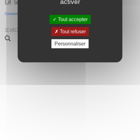
Le Générateur
activer
Consentement
Tout accepter
SEARCH
Tout refuser
CONTACT-US
Personnaliser