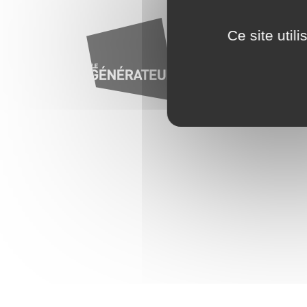
Le G
Ce site util
Consen