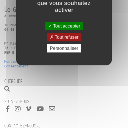
que vous souhaitez
Le Générateur
activer
à 100m de Paris 13ème
16 rue Charles Frérot | 94250 Gentilly
Tout accepter
01 49 86 99 14
Tout refuser
M° Place d’Italie + Bus 57 : Verdun-Victor Hugo
T3 : Poterne des Peupliers
Personnaliser
RER B Gentilly ou Vélib (n°13111, n°42505)
Mentions légales
Consentement
CHERCHER
SUIVEZ-NOUS...
CONTACTEZ-NOUS