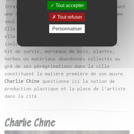
Tout accepter
irrationnel : celui de se transformer pendant
une semaine en naufragée et de choisir comme
Tout refuser
seul abri Le Générateur.
Elle ne compte que sur ses propres forces,
Personnaliser
elle ferraille avec sa solitude et son
isolement et crée in fine une installation.
Kit de survie, morceaux de bois, plantes,
herbes ou matériaux abandonnés collectés au
gré de ses pérégrinations dans la ville
constituent la matière première de son œuvre.
Charlie Chine
questionne ici la notion de
production plastique et la place de l’artiste
dans la cité.
Charlie Chine