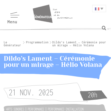
Le
Programmation
Dildo’s Lament – Cérémonie pour
Générateur
un mirage – Hélio Volana
Dildo’s Lament – Cérémonie
pour un mirage – Hélio Volana
21 NOV. 2025
20h
ARTS SONORES
PERFORMANCE
PERFORMANCE-INSTALLATION