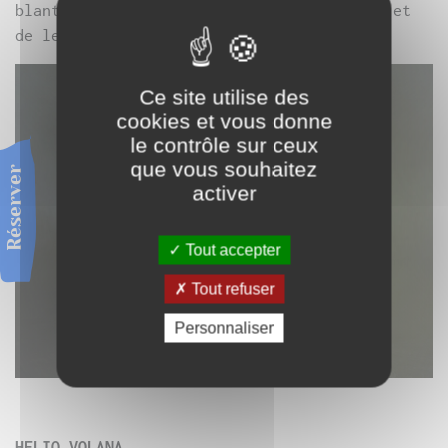
blantriarcales – avant de leur dire adieu et
de les transpercer.
Ce site utilise des
cookies et vous donne
le contrôle sur ceux
que vous souhaitez
Réserver
activer
Tout accepter
Tout refuser
Personnaliser
HELIO VOLANA