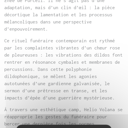
Énée
de Purcell. Il ne s’agit pas d’une
adaptation, mais d’un clin d’œil : la pièce
décortique la lamentation et les processus
mélancoliques dans une perspective
d’enpouvoirement.
Ce rituel funéraire contemporain est rythmé
par les complaintes vibrantes d’un chœur rose
de pleureuses : les vibrations des dildos font
rentrer en résonance cymbales et membranes de
percussions. Dans cette polyphonie
dildophonique, se mêlent les agonies
autotunées d’une gardienne galvanisée, le
sermon d’une prêtresse en transe, et les
impacts d’épée d’une guerrière mystérieuse.
À travers une esthétique camp, Helio Volana se
réapproprie les gestes du funéraire pour
bercer une dernière fois les normes