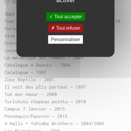
ET RENCONTRE AVEC LES RÉALISATEURS
Sept Solos – 1984
Tout accepter
Four beats to the bar and no cheating – 2010
Tout refuser
Furie Rock – 1988
Vive Campus – 1998
Personnaliser
Entreé de secours – 1982
Locomotion Los-Angeles – 2006
La mécanique des femmes – 2000
Catalogue A Dunois – 1984
Catalogue – 1997
Zone Reptile – 2001
Il voit des plis partout – 1997
Tué mon Amour – 2008
Turlututu chapeau pointu – 2010
Campus 7 Janvier – 2015
Pennequin/Pauvros – 2015
4 Walls + Yohimbe Brothers – 2004/2005
Les Migrateurs – 1999