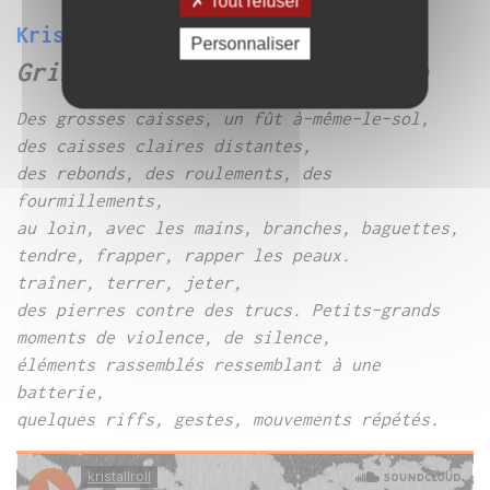
Tout refuser
Kristallroll
Personnaliser
Gris-Grisâtre-batterie-nature
Des grosses caisses, un fût à-même-le-sol,
des caisses claires distantes,
des rebonds, des roulements, des
fourmillements,
au loin, avec les mains, branches, baguettes,
tendre, frapper, rapper les peaux.
traîner, terrer, jeter,
des pierres contre des trucs. Petits-grands
moments de violence, de silence,
éléments rassemblés ressemblant à une
batterie,
quelques riffs, gestes, mouvements répétés.