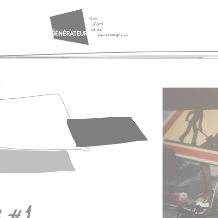
1
s #1