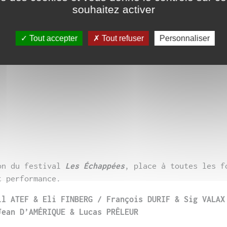
souhaitez activer
Tout accepter
Tout refuser
Personnaliser
on du festival
Les Échappées
, place à toutes les f
t performance.
il ATEF & Eli FINBERG / François DURIF & Sig VALA
Jean D’AMÉRIQUE & Lucas PRÊLEUR