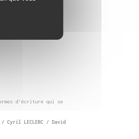
ormes d’écriture qui se
X
/
Cyril LECLERC / David