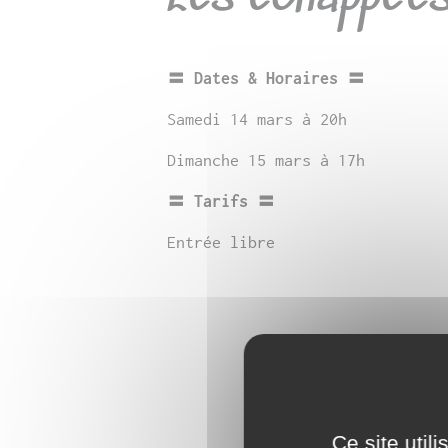
〓 Dates & Horaires 〓
Samedi 14 mars à 20h
Dimanche 15 mars à 17h
〓 Tarifs 〓
Entrée libre
Ce site util