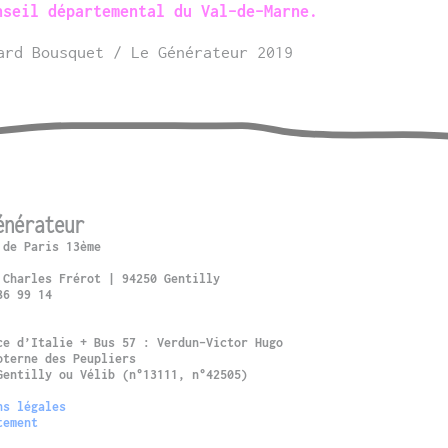
nseil départemental du Val-de-Marne.
rd Bousquet / Le Générateur 2019
énérateur
 de Paris 13ème
 Charles Frérot | 94250 Gentilly
86 99 14
ce d’Italie + Bus 57 : Verdun-Victor Hugo
oterne des Peupliers
Gentilly ou Vélib (n°13111, n°42505)
ns légales
tement