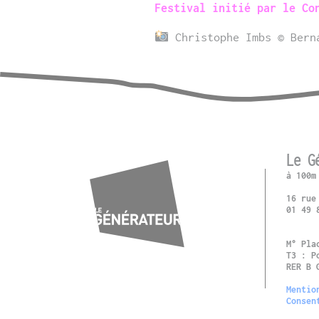
Festival initié par le Co
Christophe Imbs © Berna
Le G
à 100m
16 rue
01 49 
M° Pla
T3 : P
RER B 
Mentio
Consen