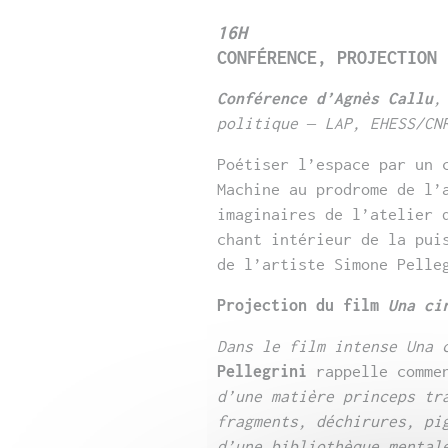
16H
CONFÉRENCE, PROJECTION
Conférence d’Agnès Callu
,
politique – LAP, EHESS/CN
Poétiser l’espace par un 
Machine au prodrome de l’
imaginaires de l’atelier 
chant intérieur de la pui
de l’artiste Simone Pelle
Projection du film
Una ci
Dans le film intense Una 
Pellegrini
rappelle comme
d’une matière
princeps tr
fragments, déchirures, pi
d’une bibliothèque mental