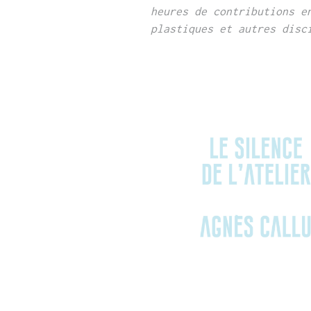
heures de contributions e
plastiques et autres
disc