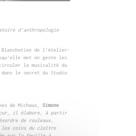
atoire d’anthropologie
 Blanchotien de l’Atelier-
squ’elle met en geste les
circuler la musicalité du
 dans le secret du Studio
es de Michaux,
Simone
cur, il élabore, à partir
ésordre
de rouleaux,
 les coins du cloître
ée sur la feuille à