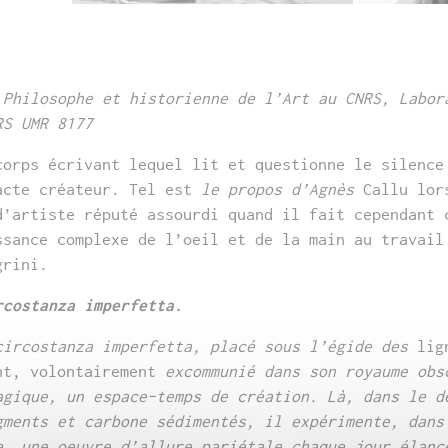
 Philosophe et historienne de l’Art au CNRS,
Labor
RS UMR 8177
corps écrivant lequel lit et questionne le silence
acte créateur. Tel est
le propos d’Agnès
Callu lor
d’artiste réputé assourdi quand il fait cependant 
ssance complexe de l’oeil et de la main au travail
grini.
rcostanza imperfetta.
circostanza imperfetta, placé sous l’égide des
lign
nt, volontairement
excommunié dans son royaume obs
agique, un espace-temps de création. Là, dans le d
gments et carbone sédimentés, il
expérimente, dans
e, une oeuvre
d’allure pariétale chaque jour élanc