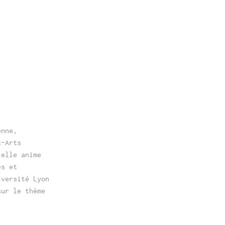
enne,
x-Arts
 elle anime
es et
iversité Lyon
sur le thème