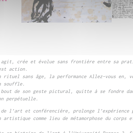
agit, crée et évolue sans frontière entre sa
prat
est action.
n rituel sans âge, la performance Allez-vous
en, v
n souffle.
 bout de son geste pictural, quitte à se fondre
da
on perpétuelle.
 de l’art et conférencière, prolonge
l’expérience 
n artistique
comme lieu de métamorphose du corps e
.
te en histoire de l’art à l’Université Rennes 2.
S