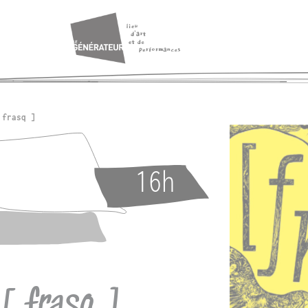
 frasq ]
16h
[ frasq ]