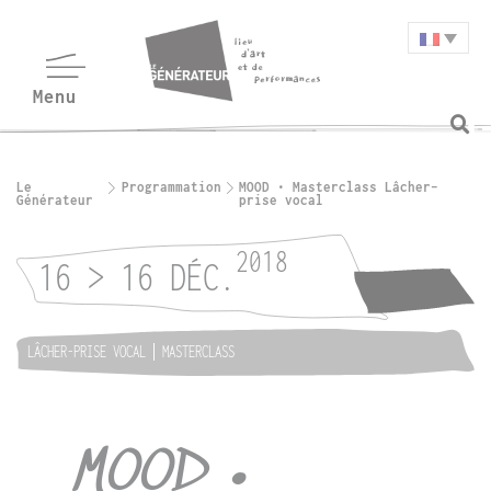
Le
Programmation
MOOD • Masterclass Lâcher-
Générateur
prise vocal
2018
16 > 16 DÉC.
LÂCHER-PRISE VOCAL
MASTERCLASS
MOOD •