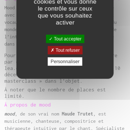
cookies et vous donne
le contrôle sur ceux
Mood crée un espace propice à la rencontre
que vous souhaitez
avec soi-même en proposant différents jeux
activer
vocaux : du souffle au chant, des chants du
monde à l’improvisation vocale ou encore de
l’introduction du mouvement dansé spontané
Tout accepter
dans la pratique du chant.
Tout refuser
Pour participer, merci de vous inscrire
Personnaliser
par e-mail à :
lea.egrelon@legenerateur.com avant le 10
décembre en précisant « mood
masterclass » dans l’objet.
À noter que le nombre de places est
limité.
À propos de mood
mood
, de son vrai nom
Maude Trutet
, est
musicienne, chanteuse, compositrice et
thérapeute intuitive par le chant.
Spécialiste