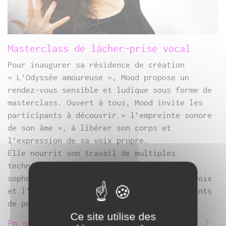
Masterclass de lâcher-prise vocal
Pour inaugurer sa résidence de création
« L’Odyssée amoureuse », Mood propose un
rendez-vous sensible et ludique sous forme de
masterclass. Ouvert à tous, Mood invite les
participants à découvrir « l’empreinte sonore
de son âme », à libérer son corps et
l’expression de sa voix propre.
Elle nourrit son travail de multiples
techniques dont la méditation et la
sophrologie. Musicienne et chanteuse, la voix
et l’harmonium indien restent ses instruments
de prédilection.
Ce site utilise des
En quoi consiste le lâcher prise vocal ?