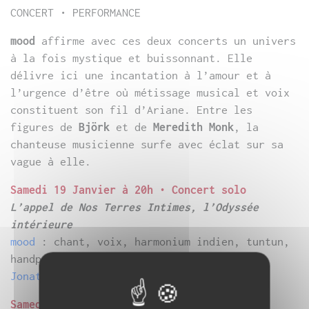
CONCERT • PERFORMANCE
mood
affirme avec ces deux concerts un univers
à la fois mystique et buissonnant. Elle
délivre ici une incantation à l’amour et à
l’urgence d’être où métissage musical et voix
constituent son fil d’Ariane. Entre les
figures de
Björk
et de
Meredith Monk
, la
chanteuse musicienne surfe avec éclat sur sa
vague à elle.
Samedi 19 Janvier à 20h • Concert solo
L’appel de Nos Terres Intimes, l’Odyssée
intérieure
mood
: chant, voix, harmonium indien, tuntun,
handpan, electronics
Jonathan Cesaroni
: mapping, sound, light
Samedi 26 janvier à 20h • Concert en trio