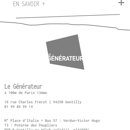
EN SAVOIR +
Le Générateur
à 100m de Paris 13ème
16 rue Charles Frérot | 94250 Gentilly
01 49 86 99 14
M° Place d’Italie + Bus 57 : Verdun-Victor Hugo
T3 : Poterne des Peupliers
RER B Gentilly ou Vélib (n°13111, n°42505)