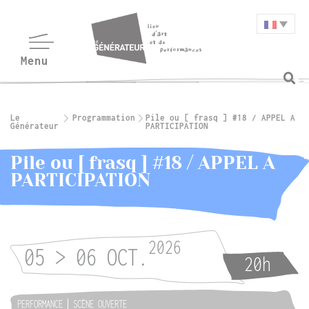
Le
Programmation
Pile ou [ frasq ] #18 / APPEL A
Générateur
PARTICIPATION
Pile ou [ frasq ] #18 / APPEL A
PARTICIPATION
2026
05 > 06 OCT.
20h
PERFORMANCE
SCÈNE OUVERTE