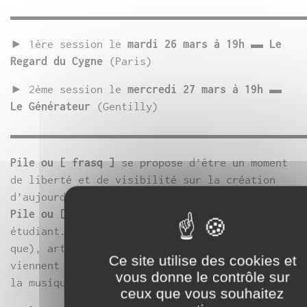
▬▬▬▬▬▬▬▬▬▬▬▬▬▬▬▬▬▬▬▬▬▬▬▬
► 1ère session le
mardi 26 mars à 19h
▬
Le
Regard du Cygne
(Paris)
► 2ème session le
mercredi 27 mars à 19h
▬
Le Générateur
(Gentilly)
▬▬▬▬▬▬▬▬▬▬▬▬▬▬▬▬▬▬▬▬▬▬▬▬
Pile ou [ frasq ]
se propose d’être un moment
de liberté et de visibilité sur la création
d’aujourd’hui.
Pile ou [ frasq ]
s’adresse aussi bien aux
étudiant.e.s en arts qu’aux jeunes (mais pas
que), artistes professionnel.le.s qu’ils/elles
Ce site utilise des cookies et
viennent de la danse, des arts plastiques, de
vous donne le contrôle sur
la musique, du théâtre ou d’ailleurs.
ceux que vous souhaitez