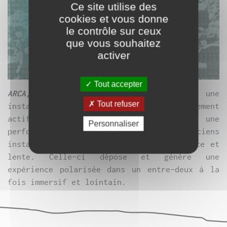
Ce site utilise des
cookies et vous donne
le contrôle sur ceux
que vous souhaitez
activer
Tout accepter
ARCA, sono & slomo spatia
, est une
Tout refuser
installation ou un proto-dispositif lentement
actif, sonore et spatial. Sans être une
Personnaliser
performance, l’action des deux plasticiens
installe son climat et sa plasticité douce et
lente. Celle-ci dépose et génère une
expérience polarisée dans un entre-deux à la
fois immersif et lointain.