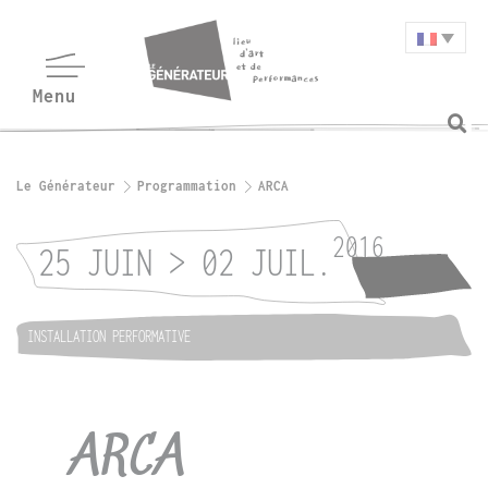
Le Générateur
Programmation
ARCA
2016
25 JUIN > 02 JUIL.
INSTALLATION PERFORMATIVE
ARCA