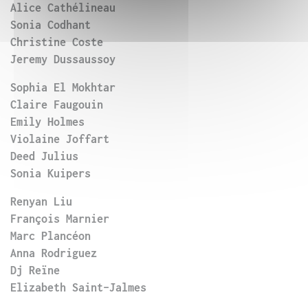
Alice Cathélineau
Sonia Codhant
Christine Coste
Jeremy Dussaussoy
Sophia El Mokhtar
Claire Faugouin
Emily Holmes
Violaine Joffart
Deed Julius
Sonia Kuipers
Renyan Liu
François Marnier
Marc Plancéon
Anna Rodriguez
Dj Reïne
Elizabeth Saint-Jalmes