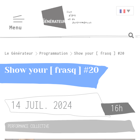
Le Générateur
Programmation
Show your [ frasq ] #20
Show your [ frasq ] #20
14 JUIL. 2024
16h
PERFORMANCE COLLECTIVE