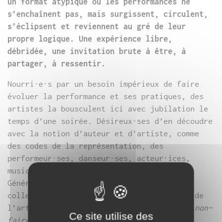
un format atypique où les performances ne
s’enchaînent pas, mais surgissent, circulent,
s’éclipsent et reviennent au gré de leur
propre logique. Une expérience libre,
débridée, une invitation brute à être, à
partager, à ressentir.
Nourri·e·s par un besoin impérieux de faire
évoluer la performance et ses pratiques, des
artistes la bousculent ici avec jubilation le
temps d’une soirée. Désireux·ses d’en découdre
avec la notion d’auteur et d’artiste, comme
des codes de la représentation, des
performeur·ses, danseur·ses, acteur·ices,
2
musicien·nes, investissent les 400m
du
Générateur. Ils et elles font jeux
collectivement sans se soucier de « faire de
l’art », en revendiquant même leur
savoir non-
Ce site utilise des
faire
.