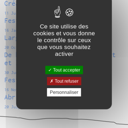
Création Kermesse(s)
11 July 2024
Festival Sonic Protest 2024
Ce site utilise des
16 January 2024
cookies et vous donne
Large Retenue #1
le contrôle sur ceux
que vous souhaitez
20 October 2023
activer
De haut en bas, de bas en haut
et latéralement
Tout accepter
30 June 2023
Festival Sonic Protest
Tout refuser
16 November 2022
Personnaliser
Abri Night
20 July 2022