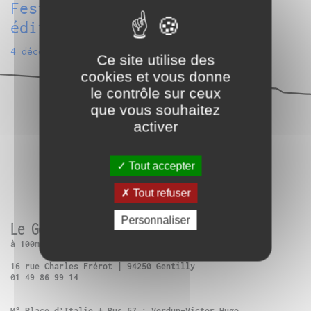
Festival Sonic Protest 17ème
édition
4 décembre 2020
Ce site utilise des
cookies et vous donne
le contrôle sur ceux
que vous souhaitez
activer
Tout accepter
Tout refuser
Personnaliser
Le Générateur
à 100m de Paris 13ème
16 rue Charles Frérot | 94250 Gentilly
01 49 86 99 14
M° Place d’Italie + Bus 57 : Verdun-Victor Hugo