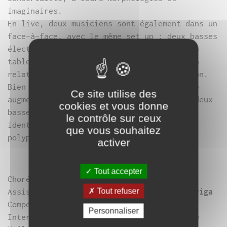
imaginaires.
En live, deux musiciens sont également dans un
face-à-face, avec le même set up : deux basses
électriques, deux ordinateurs, contrôleurs
tablettes iPad. À l’instar de la danse, la
relation duelle n’est pas une confrontation.
Bien au contraire, l’être ensemble est une
Ce site utilise des
augmentation : deux têtes, quatre mains, deux
cookies et vous donne
basses, deux installations électroniques
le contrôle sur ceux
identiques pour accéder à la multitude
que vous souhaitez
polyphonique.
activer
Tout accepter
Chorégraphie :
Myriam Gourfink
Assistante à la chorégraphie :
Tout refuser
Carole Garriga
Composition :
Kasper T. Toeplitz
Personnaliser
Interprétation :
Deborah Lary et Véronique