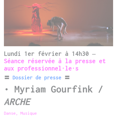
Lundi 1er février à 14h30 –
Séance réservée à la presse et
aux professionnel·le·s
〓
Dossier de presse
〓
•
Myriam Gourfink /
ARCHE
Danse, Musique