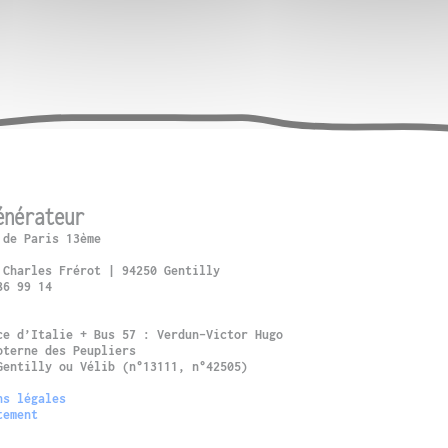
énérateur
 de Paris 13ème
 Charles Frérot | 94250 Gentilly
86 99 14
ce d’Italie + Bus 57 : Verdun-Victor Hugo
oterne des Peupliers
Gentilly ou Vélib (n°13111, n°42505)
ns légales
tement