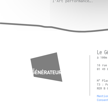
l’Art performance….
Le G
à 100m
16 rue
01 49 
M° Pla
T3 : P
RER B 
Mentio
Consen