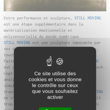
Entre performance et sculpture,
STILL MOVING
est une étape supplémentaire dans la
matérialisation émotionnelle et
polysensorielle du monde numérique.
STILL MOVING
est une sculpture imposante par
ses dimensions, car destinée à être palpée,
touchée, caressée par le plus grand nombre.
Faite en matériaux composites,
STILL MOVING
est une véritable œuvre de lutherie high-tech.
Ce site utilise des
Logé dans son cœur, un moteur de recherche
cookies et vous donne
analyse sur l’Internet l’état émotionnel
le contrôle sur ceux
simultané de 3 200 métropoles. Pour nous
que vous souhaitez
transmettre cet état émotionnel,
STILL MOVING
activer
ne s’écoute pas avec les oreilles, ce serait
trop facile, mais fait résonner nos cavités
corporelles creuses avec ses généreuses