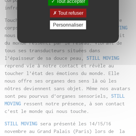
Tout accepter
infrabasses.
Tout refuser
Toucher, palper, écouter, sentir avec notre
Personnaliser
corps dialoguer avec nos tripes.
STILL MOVING
nous transmet ce qu’elle voit, sent, perçoit
du monde ressenti par le réseau. Vibrant de
tous ses transducteurs situées dans
l’épaisseur de sa douce peau,
STILL MOVING
reprend vie à notre contact et révèle au
toucher l’état des émotions du monde. Elle
nous offre ses organes des sens là où les
nôtres deviennent sans objet. Même nos avatars
sont peu pourvus d’organes sensoriels,
STILL
MOVING
ressent notre présence, à son contact
c’est le monde qui nous touche.
STILL MOVING
sera présenté les 14/15/16
novembre au Grand Palais (Paris) lors de la