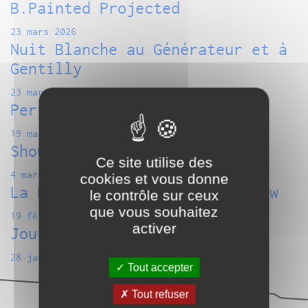
B.Painted Projected
23 mars 2026
Nuit Blanche au Générateur et à
Gentilly
23 mars 2026
Performances de mai !
19 mars 2026
Show your [ frasq ] #27
Ce site utilise des
4 mars 2026
cookies et vous donne
La Nòvia : Ekomane / Nancarrow
le contrôle sur ceux
que vous souhaitez
19 février 2026
activer
Journées Journiac
28 janvier 2026
Tout accepter
Tout refuser